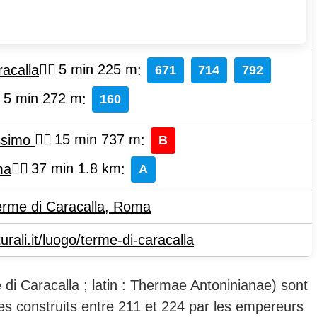
acalla
5 min 225 m
:
671
714
792
5 min 272 m
:
160
ssimo
15 min 737 m
:
B
ma
37 min 1.8 km
:
A
erme di Caracalla
,
Roma
rali.it/luogo/terme-di-caracalla
 di Caracalla ; latin : Thermae Antoninianae) sont
es construits entre 211 et 224 par les empereurs