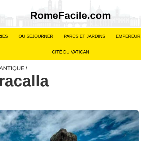
RomeFacile.com
IES
OÙ SÉJOURNER
PARCS ET JARDINS
EMPEREUR
CITÉ DU VATICAN
 ANTIQUE
/
acalla