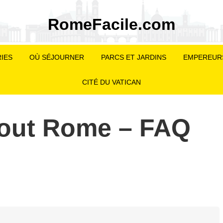
RomeFacile.com
IES
OÙ SÉJOURNER
PARCS ET JARDINS
EMPEREUR
CITÉ DU VATICAN
bout Rome – FAQ