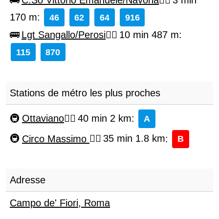
C.So Vittorio Emanuele/Navona
3 min
170 m
:
46
62
64
916
Lgt Sangallo/Perosi
10 min 487 m
:
115
870
Stations de métro les plus proches
Ottaviano
40 min 2 km
:
A
Circo Massimo
35 min 1.8 km
:
B
Adresse
Campo de' Fiori
,
Roma