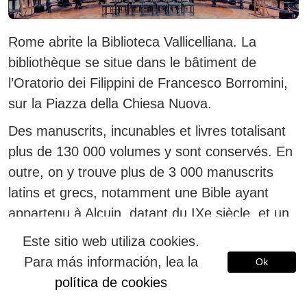
Rome abrite la Biblioteca Vallicelliana. La
bibliothèque se situe dans le bâtiment de
l’Oratorio dei Filippini de Francesco Borromini,
sur la Piazza della Chiesa Nuova.
Des manuscrits, incunables et livres totalisant
plus de 130 000 volumes y sont conservés. En
outre, on y trouve plus de 3 000 manuscrits
latins et grecs, notamment une Bible ayant
appartenu à Alcuin, datant du IXe siècle, et un
lectionnaire du XIIe siècle. La bibliothèque
Este sitio web utiliza cookies.
possède également des livres des époques de
Para más información, lea la
Ok
la Réforme et de la Contre-Réforme.
política de cookies
Palazzo Falconieri