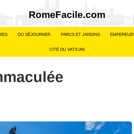
RomeFacile.com
IES
OÙ SÉJOURNER
PARCS ET JARDINS
EMPEREUR
CITÉ DU VATICAN
Immaculée