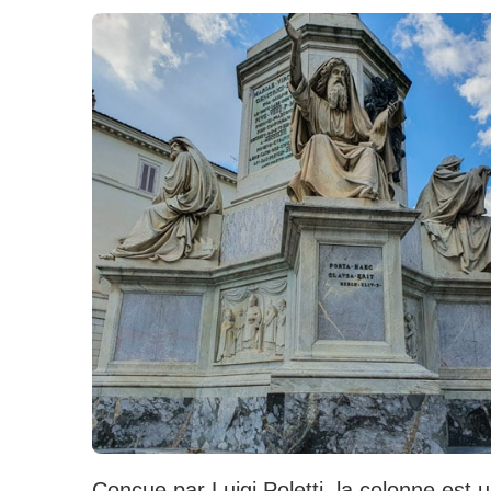
Conçue par
Luigi Poletti
, la colonne est