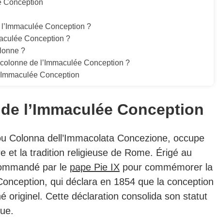
ée Conception
de l’Immaculée Conception ?
maculée Conception ?
olonne ?
la colonne de l’Immaculée Conception ?
 l'Immaculée Conception
e de l’Immaculée Conception
ou Colonna dell’Immacolata Concezione, occupe
re et la tradition religieuse de Rome.
Érigé au
 commandé par le
pape Pie IX
pour commémorer la
onception, qui déclara en 1854 que la conception
 originel.
Cette déclaration consolida son statut
que.