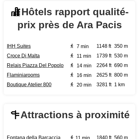
Hôtels rapport qualité-
prix près de Ara Pacis
IHH Suites
1148 ft
350 m
7 min
Croce Di Malta
1739 ft
530 m
11 min
Relais Piazza Del Popolo
2264 ft
690 m
14 min
Flaminiarooms
2625 ft
800 m
16 min
Boutique Atelier 800
3281 ft
1 km
20 min
Attractions à proximité
Fontana della Barcaccia
1840 ft
560 m
11 min