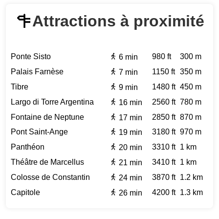
Attractions à proximité
Ponte Sisto
980 ft
300 m
6 min
Palais Farnèse
1150 ft
350 m
7 min
Tibre
1480 ft
450 m
9 min
Largo di Torre Argentina
2560 ft
780 m
16 min
Fontaine de Neptune
2850 ft
870 m
17 min
Pont Saint-Ange
3180 ft
970 m
19 min
Panthéon
3310 ft
1 km
20 min
Théâtre de Marcellus
3410 ft
1 km
21 min
Colosse de Constantin
3870 ft
1.2 km
24 min
Capitole
4200 ft
1.3 km
26 min