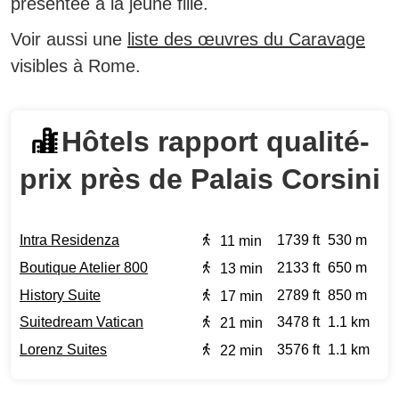
présentée à la jeune fille.
Voir aussi une
liste des œuvres du Caravage
visibles à Rome.
Hôtels rapport qualité-
prix près de Palais Corsini
Intra Residenza
1739 ft
530 m
11 min
Boutique Atelier 800
2133 ft
650 m
13 min
History Suite
2789 ft
850 m
17 min
Suitedream Vatican
3478 ft
1.1 km
21 min
Lorenz Suites
3576 ft
1.1 km
22 min