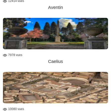
12414 vues
Aventin
7978 vues
Caelius
10080 vues