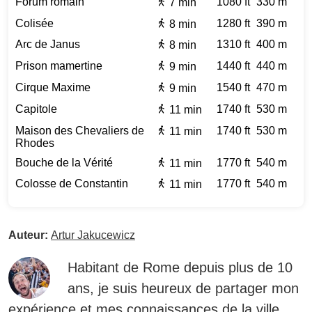
Forum romain
1080 ft
330 m
7 min
Colisée
1280 ft
390 m
8 min
Arc de Janus
1310 ft
400 m
8 min
Prison mamertine
1440 ft
440 m
9 min
Cirque Maxime
1540 ft
470 m
9 min
Capitole
1740 ft
530 m
11 min
Maison des Chevaliers de
1740 ft
530 m
11 min
Rhodes
Bouche de la Vérité
1770 ft
540 m
11 min
Colosse de Constantin
1770 ft
540 m
11 min
Auteur:
Artur Jakucewicz
Habitant de Rome depuis plus de 10
ans, je suis heureux de partager mon
expérience et mes connaissances de la ville.