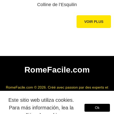
Colline de l’Esquilin
VOIR PLUS
RomeFacile.com
RomeFacile.com © 2026. Créé avec passion par des experts et
guides romains.
Este sitio web utiliza cookies.
American English
Español
Deutsch
Para más información, lea la
Ok
Polski