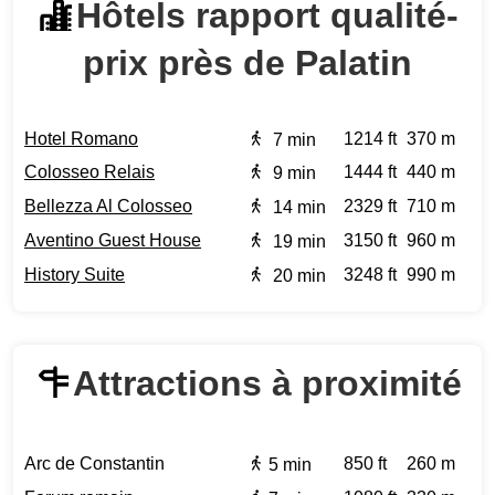
Hôtels rapport qualité-
prix près de Palatin
Hotel Romano
1214 ft
370 m
7 min
Colosseo Relais
1444 ft
440 m
9 min
Bellezza Al Colosseo
2329 ft
710 m
14 min
Aventino Guest House
3150 ft
960 m
19 min
History Suite
3248 ft
990 m
20 min
Attractions à proximité
Arc de Constantin
850 ft
260 m
5 min